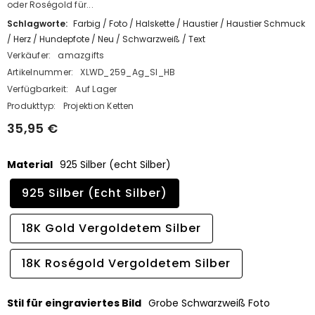
oder Roségold für...
Schlagworte:
Farbig
/
Foto
/
Halskette
/
Haustier
/
Haustier Schmuck
/
Herz
/
Hundepfote
/
Neu
/
Schwarzweiß
/
Text
Verkäufer:
amazgifts
Artikelnummer:
XLWD_259_Ag_SI_HB
Verfügbarkeit:
Auf Lager
Produkttyp:
Projektion Ketten
35,95 €
Material
925 Silber (echt Silber)
925 Silber (echt Silber)
18K Gold Vergoldetem Silber
18K Roségold Vergoldetem Silber
Stil für eingraviertes Bild
Grobe Schwarzweiß Foto