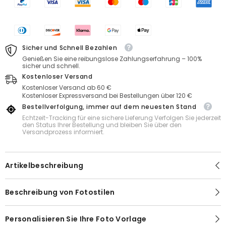
Herzkette
Herzkette
mit
mit
Zirkon
Zirkon
Hundepfoten,Geschenke
Hundepfoten,Geschenke
für
für
Damen
Damen
Sicher und Schnell Bezahlen
Genießen Sie eine reibungslose Zahlungserfahrung – 100%
sicher und schnell.
Kostenloser Versand
Kostenloser Versand ab 60 €
Kostenloser Expressversand bei Bestellungen über 120 €
Bestellverfolgung, immer auf dem neuesten Stand
Echtzeit-Tracking für eine sichere Lieferung Verfolgen Sie jederzeit
den Status Ihrer Bestellung und bleiben Sie über den
Versandprozess informiert.
Artikelbeschreibung
Beschreibung von Fotostilen
Personalisieren Sie Ihre Foto Vorlage