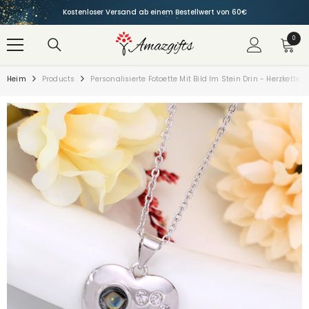
ZUM INHALT SPRINGEN
Kostenloser Versand ab einem Bestellwert von 60€
0
0
Artike
Heim
Products
Personalisierte Fotoette Mit Bild Im Stein Drin - Herzkett