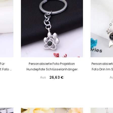
 Für
Personalisierte Foto Projektion
Personalisiert
t Foto &
Hundepfote Schlüsselanhänger
Foto Drin Im 
r Sie
26,63 €
Aus
A