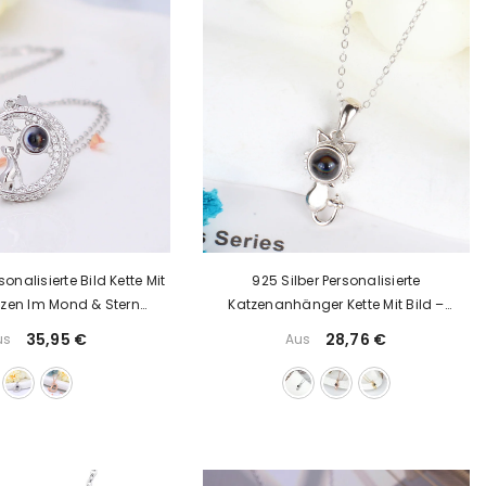
sonalisierte Bild Kette Mit
925 Silber Personalisierte
tzen Im Mond & Stern
Katzenanhänger Kette Mit Bild –
 Personalisiertem Foto,
Elegantes Fotogeschenk Für Damen,
35,95 €
28,76 €
us
Aus
ktes Geschenk Für
Die Katzen Lieben
tzenliebhaber