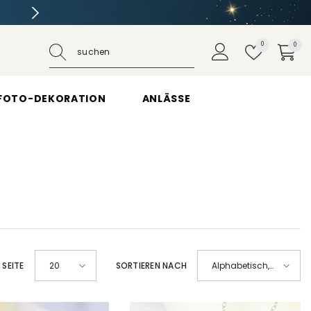
Expressversand gratis ab 120 € Bestel
Wunschzettel
0
0
0
Artikel
FOTO-DEKORATION
ANLÄSSE
 SEITE
SORTIEREN NACH
20
Alphabetisch,
A-Z