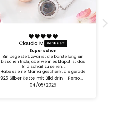
Claudia M.
na
Super schön
Bin begeistert, zwar ist die Darstellung ein
bisschen tricki, aber wenn es klappt ist das
Bild scharf zu sehen.
Habe es einer Mama geschenkt die gerade
ihren Sohn verloren hat.
925 Silber Kette mit Bild drin - Personalisierte Projektion Rund
Sehr schöne Arbeit.
04/05/2025