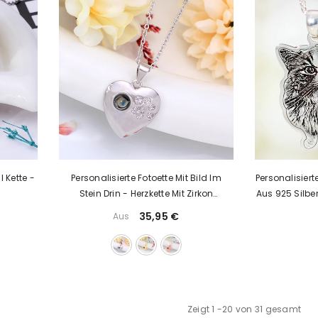
l Kette -
Personalisierte Fotoette Mit Bild Im
Personalisiert
Stein Drin - Herzkette Mit Zirkon
Aus 925 Silber
Hundepfoten,Geschenke Für Damen
Anhä
35,95 €
Aus
Zeigt
1
-
20
von 31 gesamt