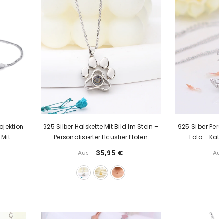
ojektion
925 Silber Halskette Mit Bild Im Stein –
925 Silber Per
 Mit
Personalisierter Haustier Pfoten
Foto - Ka
henke
Anhänger
Anhänger Mit
35,95 €
Aus
A
Perfe
Ka