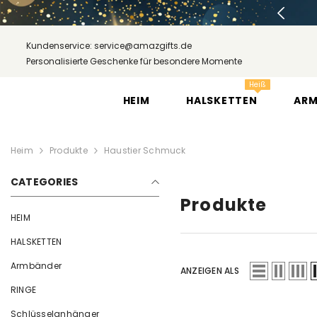
ZUM INHALT SPRINGEN
essversand gratis ab 120 € Bestellwert
Kundenservice: service@amazgifts.de
Personalisierte Geschenke für besondere Momente
Heiß
HEIM
HALSKETTEN
AR
Heim
Produkte
Haustier Schmuck
CATEGORIES
Produkte
HEIM
HALSKETTEN
Armbänder
ANZEIGEN ALS
RINGE
Schlüsselanhänger