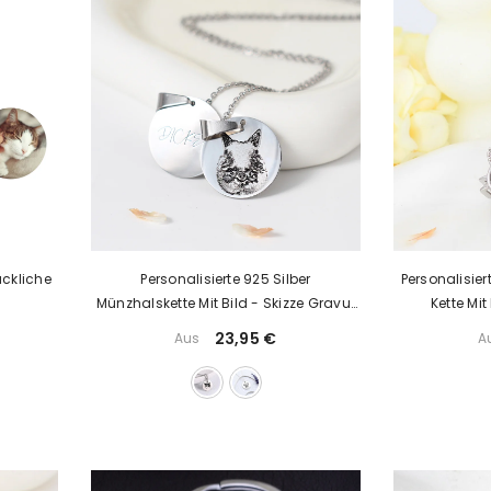
ückliche
Personalisierte 925 Silber
Personalisier
Münzhalskette Mit Bild - Skizze Gravur
Kette Mit
Foto Haustier Kinderzeichnung
23,95 €
Aus
A
Fingerabdruck & Name