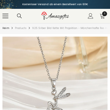
ZUM INHALT SPRINGEN
Kostenloser Versand ab einem Bestellwert von 60€
0
0
Artike
Heim
Products
925 Silber Bild Kette Mit Projektion - Märchenhafte Fee An