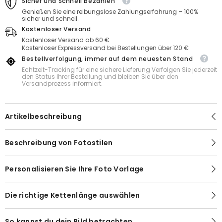
Sicher und Schnell Bezahlen
für
für
Genießen Sie eine reibungslose Zahlungserfahrung – 100%
Sie
Sie
sicher und schnell.
Kostenloser Versand
Kostenloser Versand ab 60 €
Kostenloser Expressversand bei Bestellungen über 120 €
Bestellverfolgung, immer auf dem neuesten Stand
Echtzeit-Tracking für eine sichere Lieferung Verfolgen Sie jederzeit
den Status Ihrer Bestellung und bleiben Sie über den
Versandprozess informiert.
Artikelbeschreibung
Beschreibung von Fotostilen
Personalisieren Sie Ihre Foto Vorlage
Die richtige Kettenlänge auswählen
So kannst du dein Bild betrachten